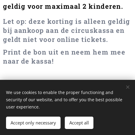
geldig voor maximaal 2 kinderen.
Let op: deze korting is alleen geldig
bij aankoop aan de circuskassa en
geldt niet voor online tickets.
Print de bon uit en neem hem mee
naar de kassa!
We use cookies to enable the proper functioning and
security of our website, and to offer you the best possible
user experience.
Made with passion by Caroline
Accept only necessary
Accept all
Cookies