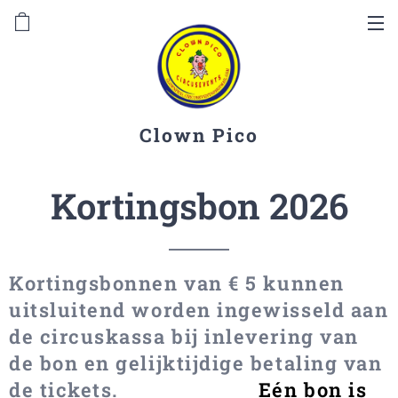
Clown Pico
Kortingsbon 2026
Kortingsbonnen van € 5 kunnen
uitsluitend worden ingewisseld aan
de circuskassa bij inlevering van
de bon en gelijktijdige betaling van
de tickets.
Eén bon is